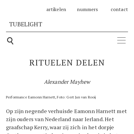
artikelen
nummers
contact
TUBELIGHT
Zoeken
⚲
naar:
RITUELEN DELEN
Alexander Mayhew
Performance Eamonn Harnett, Foto: Gert Jan van Rooij
Op zijn negende verhuisde Eamonn Harnett met
zijn ouders van Nederland naar Ierland. Het
graafschap Kerry, waar zij zich in het dorpje