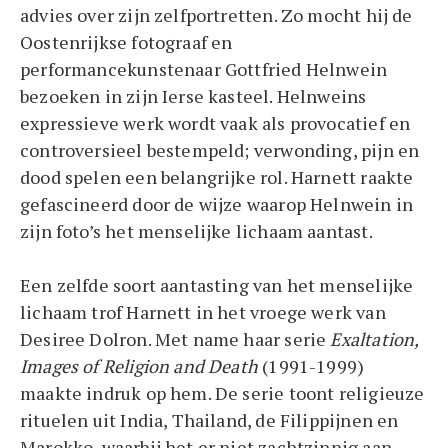
advies over zijn zelfportretten. Zo mocht hij de
Oostenrijkse fotograaf en
performancekunstenaar Gottfried Helnwein
bezoeken in zijn Ierse kasteel. Helnweins
expressieve werk wordt vaak als provocatief en
controversieel bestempeld; verwonding, pijn en
dood spelen een belangrijke rol. Harnett raakte
gefascineerd door de wijze waarop Helnwein in
zijn foto’s het menselijke lichaam aantast.
Een zelfde soort aantasting van het menselijke
lichaam trof Harnett in het vroege werk van
Desiree Dolron. Met name haar serie
Exaltation,
Images of Religion and Death
(1991-1999)
maakte indruk op hem. De serie toont religieuze
rituelen uit India, Thailand, de Filippijnen en
Marokko, waarbij het er niet zachtzinnig aan